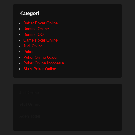
Kategori
Daftar Poker Online
Domino Online
Domino QQ
Game Poker Online
Judi Online
Poker
Poker Online Gacor
Poker Online Indonesia
Situs Poker Online
Judi Online
Slot Online
Agen Togel