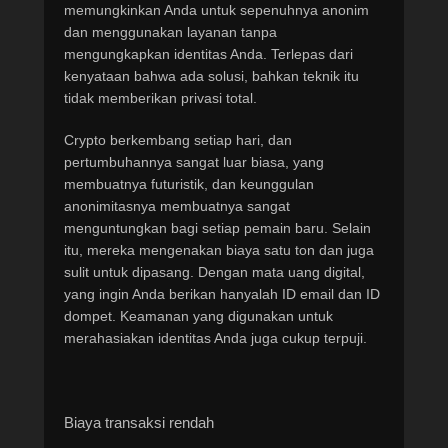
memungkinkan Anda untuk sepenuhnya anonim
dan menggunakan layanan tanpa
mengungkapkan identitas Anda. Terlepas dari
kenyataan bahwa ada solusi, bahkan teknik itu
tidak memberikan privasi total.
Crypto berkembang setiap hari, dan
pertumbuhannya sangat luar biasa, yang
membuatnya futuristik, dan keunggulan
anonimitasnya membuatnya sangat
menguntungkan bagi setiap pemain baru. Selain
itu, mereka mengenakan biaya satu ton dan juga
sulit untuk dipasang. Dengan mata uang digital,
yang ingin Anda berikan hanyalah ID email dan ID
dompet. Keamanan yang digunakan untuk
merahasiakan identitas Anda juga cukup terpuji.
Biaya transaksi rendah