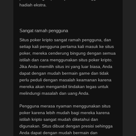
hadiah ekstra.
Sangat ramah pengguna
Situs poker kripto sangat ramah pengguna, dan
setiap kali pengguna pertama kali masuk ke situs
poker, mereka cenderung bingung dengan semua
istilah dan cara menggunakan situs poker kripto.
Jika Anda memilih situs ini yang luar biasa, Anda
dapat dengan mudah bermain game dan tidak
perlu peduli dengan masalah keamanan karena
mereka akan mengambil tindakan tegas untuk
melindungi masalah dan uang Anda.
Pengguna merasa nyaman menggunakan situs
poker karena lebih mudah bagi mereka karena
istilah kripto sangat mudah diketahui dan
digunakan. Situs dibuat dengan presisi sehingga
Anda dapat dengan mudah bermain dan