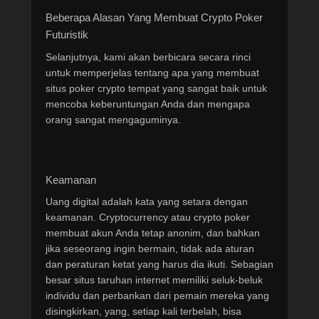
Beberapa Alasan Yang Membuat Crypto Poker
Futuristik
Selanjutnya, kami akan berbicara secara rinci
untuk memperjelas tentang apa yang membuat
situs poker crypto tempat yang sangat baik untuk
mencoba keberuntungan Anda dan mengapa
orang sangat mengaguminya.
Keamanan
Uang digital adalah kata yang setara dengan
keamanan. Cryptocurrency atau crypto poker
membuat akun Anda tetap anonim, dan bahkan
jika seseorang ingin bermain, tidak ada aturan
dan peraturan ketat yang harus dia ikuti. Sebagian
besar situs taruhan internet memiliki seluk-beluk
individu dan perbankan dari pemain mereka yang
disingkirkan, yang, setiap kali terbelah, bisa