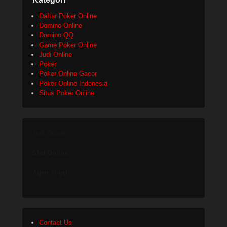
Daftar Poker Online
Domino Online
Domino QQ
Game Poker Online
Judi Online
Poker
Poker Online Gacor
Poker Online Indonesia
Situs Poker Online
Judi Online
Slot Online
Agen Togel
Contact Us