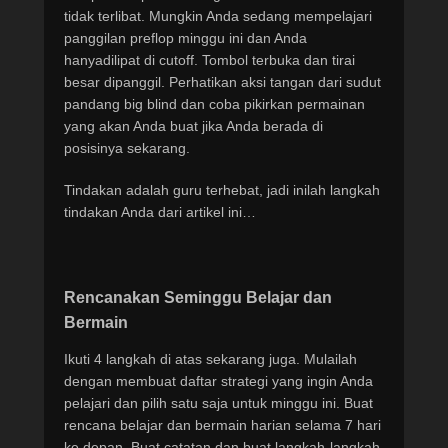
tidak terlibat. Mungkin Anda sedang mempelajari
panggilan preflop minggu ini dan Anda
hanyadilipat di cutoff. Tombol terbuka dan tirai
besar dipanggil. Perhatikan aksi tangan dari sudut
pandang big blind dan coba pikirkan permainan
yang akan Anda buat jika Anda berada di
posisinya sekarang.
Tindakan adalah guru terhebat, jadi inilah langkah
tindakan Anda dari artikel ini…
Rencanakan Seminggu Belajar dan
Bermain
Ikuti 4 langkah di atas sekarang juga. Mulailah
dengan membuat daftar strategi yang ingin Anda
pelajari dan pilih satu saja untuk minggu ini. Buat
rencana belajar dan bermain harian selama 7 hari
ke depan. Buat catatan dan buat langkah-langkah