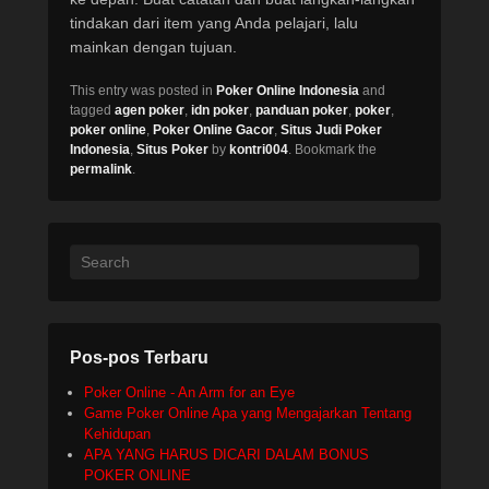
tindakan dari item yang Anda pelajari, lalu
mainkan dengan tujuan.
This entry was posted in
Poker Online Indonesia
and
tagged
agen poker
,
idn poker
,
panduan poker
,
poker
,
poker online
,
Poker Online Gacor
,
Situs Judi Poker
Indonesia
,
Situs Poker
by
kontri004
. Bookmark the
permalink
.
Search
Pos-pos Terbaru
Poker Online - An Arm for an Eye
Game Poker Online Apa yang Mengajarkan Tentang
Kehidupan
APA YANG HARUS DICARI DALAM BONUS
POKER ONLINE