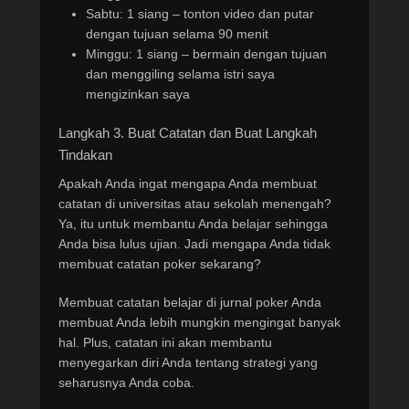
Sabtu: 1 siang – tonton video dan putar
dengan tujuan selama 90 menit
Minggu: 1 siang – bermain dengan tujuan
dan menggiling selama istri saya
mengizinkan saya
Langkah 3. Buat Catatan dan Buat Langkah
Tindakan
Apakah Anda ingat mengapa Anda membuat
catatan di universitas atau sekolah menengah?
Ya, itu untuk membantu Anda belajar sehingga
Anda bisa lulus ujian. Jadi mengapa Anda tidak
membuat catatan poker sekarang?
Membuat catatan belajar di jurnal poker Anda
membuat Anda lebih mungkin mengingat banyak
hal. Plus, catatan ini akan membantu
menyegarkan diri Anda tentang strategi yang
seharusnya Anda coba.