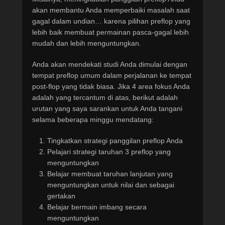
akan membantu Anda memperbaiki masalah saat
gagal dalam undian… karena pilihan preflop yang
lebih baik membuat permainan pasca-gagal lebih
mudah dan lebih menguntungkan.
Anda akan mendekati studi Anda dimulai dengan
tempat preflop umum dalam perjalanan ke tempat
post-flop yang tidak biasa. Jika 4 area fokus Anda
adalah yang tercantum di atas, berikut adalah
urutan yang saya sarankan untuk Anda tangani
selama beberapa minggu mendatang:
Tingkatkan strategi panggilan preflop Anda
Pelajari strategi taruhan 3 preflop yang
menguntungkan
Belajar membuat taruhan lanjutan yang
menguntungkan untuk nilai dan sebagai
gertakan
Belajar bermain imbang secara
menguntungkan