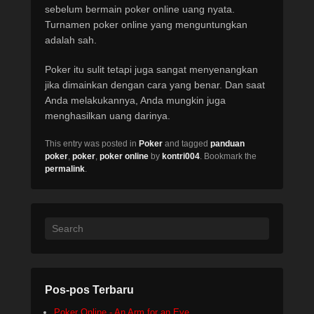
sebelum bermain poker online uang nyata.
Turnamen poker online yang menguntungkan
adalah sah.
Poker itu sulit tetapi juga sangat menyenangkan
jika dimainkan dengan cara yang benar. Dan saat
Anda melakukannya, Anda mungkin juga
menghasilkan uang darinya.
This entry was posted in
Poker
and tagged
panduan
poker
,
poker
,
poker online
by
kontri004
. Bookmark the
permalink
.
Search
Pos-pos Terbaru
Poker Online - An Arm for an Eye