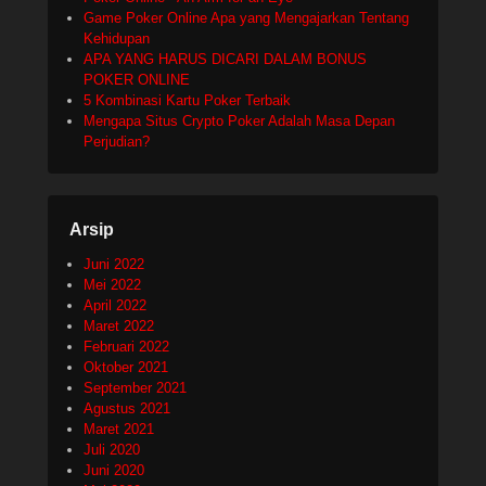
Game Poker Online Apa yang Mengajarkan Tentang
Kehidupan
APA YANG HARUS DICARI DALAM BONUS
POKER ONLINE
5 Kombinasi Kartu Poker Terbaik
Mengapa Situs Crypto Poker Adalah Masa Depan
Perjudian?
Arsip
Juni 2022
Mei 2022
April 2022
Maret 2022
Februari 2022
Oktober 2021
September 2021
Agustus 2021
Maret 2021
Juli 2020
Juni 2020