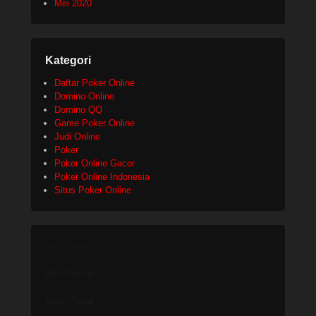
Mei 2020
Kategori
Daftar Poker Online
Domino Online
Domino QQ
Game Poker Online
Judi Online
Poker
Poker Online Gacor
Poker Online Indonesia
Situs Poker Online
Judi Online
Slot Online
Agen Togel