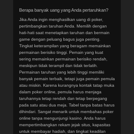
Berapa banyak uang yang Anda pertaruhkan?
Jika Anda ingin menghasilkan uang di poker,
pertimbangkan taruhan Anda. Memilih dengan
hati-hati saat menetapkan taruhan dan bermain
game dengan peluang bagus juga penting.
Tingkat keterampilan yang beragam memainkan
permainan berisiko tinggi. Pemain yang kuat
sering memainkan permainan berisiko rendah,
meskipun tidak terampil dan tidak terlatih.
Permainan taruhan yang lebih tinggi memiliki
banyak pemain terbaik, tetapi juga pemain pemula
atau miskin. Karena kurangnya kontak tatap muka
dalam poker online, pemula harus menjaga
taruhannya tetap rendah dan tetap berpegang
pada satu atau dua meja. Tabel tanpa batas harus
dihindari. Sangat menarik untuk membahas poker
online tanpa mengunjungi kasino. Anda harus
mempertimbangkan rekam jejak situs, kapasitas
untuk membayar hadiah, dan tingkat keadilan