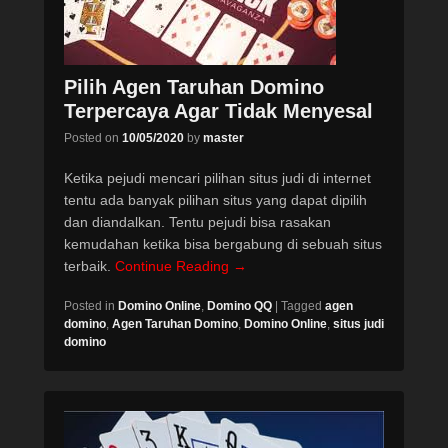
Pilih Agen Taruhan Domino
Terpercaya Agar Tidak Menyesal
Posted on
10/05/2020
by
master
Ketika pejudi mencari pilihan situs judi di internet
tentu ada banyak pilihan situs yang dapat dipilih
dan diandalkan. Tentu pejudi bisa rasakan
kemudahan ketika bisa bergabung di sebuah situs
terbaik.
Continue Reading →
Posted in
Domino Online
,
Domino QQ
|
Tagged
agen
domino
,
Agen Taruhan Domino
,
Domino Online
,
situs judi
domino