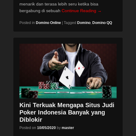
menarik dan terasa lebih seru ketika bisa
bergabung di sebuah
Continue Reading →
Posted in
Domino Online
|
Tagged
Domino
,
Domino QQ
Kini Terkuak Mengapa Situs Judi
Poker Indonesia Banyak yang
Diblokir
Posted on
10/05/2020
by
master