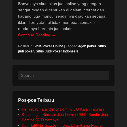
Banyaknya situs-situs judi online yang dengan
sangat mudah di temukan di dalam internet dan
kadang juga muncul sendirinya dijadikan sebagai
iklan. Ternyata hal tidak membuat semakin
mudahnya bermain judi poker
Continue Reading →
Posted in
Situs Poker Online
|
Tagged
agen poker
,
situs
judi poker
,
Situs Judi Poker Indonesia
Search
Pos-pos Terbaru
Penyebab Fatal Bettor Domino QQ Kalah Taruhan
Keuntungan Bermain Judi Domino 99 Di Bandar Judi
Domino 99 Terpercaya
Hati-Hati! Hal Sepele Ini Bisa Bikin Kamu Rugi di